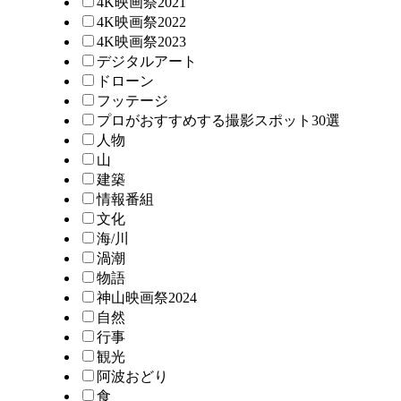
4K映画祭2021
4K映画祭2022
4K映画祭2023
デジタルアート
ドローン
フッテージ
プロがおすすめする撮影スポット30選
人物
山
建築
情報番組
文化
海/川
渦潮
物語
神山映画祭2024
自然
行事
観光
阿波おどり
食