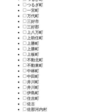
つるぎ町
一宮町
万代町
三好市
三好郡
上八万町
上助任町
上勝町
上勝町
上板町
不動北町
不動東町
中林町
中田町
井川町
井川町
伊島町
住吉町
佐古
佐那河内村