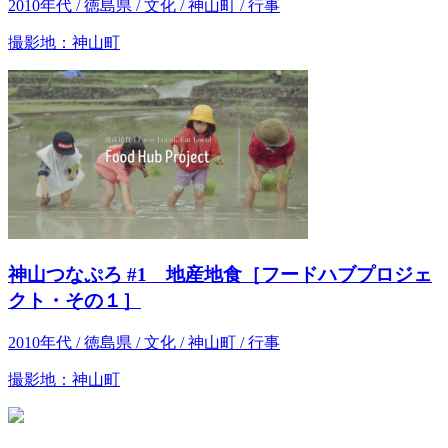
2010年代 / 徳島県 / 文化 / 神山町 / 行事
撮影地：神山町
神山つなぷろ #1 地産地食［フードハブプロジェ
クト・その１］
2010年代 / 徳島県 / 文化 / 神山町 / 行事
撮影地：神山町