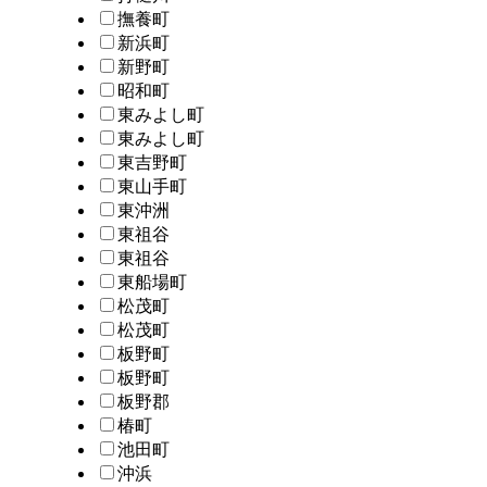
撫養町
新浜町
新野町
昭和町
東みよし町
東みよし町
東吉野町
東山手町
東沖洲
東祖谷
東祖谷
東船場町
松茂町
松茂町
板野町
板野町
板野郡
椿町
池田町
沖浜