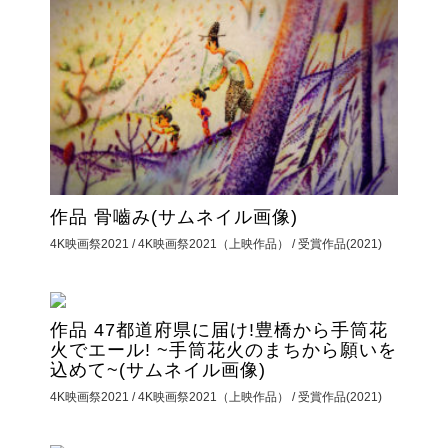
作品 骨嚙み(サムネイル画像)
4K映画祭2021 / 4K映画祭2021（上映作品） / 受賞作品(2021)
作品 47都道府県に届け!豊橋から手筒花
火でエール! ~手筒花火のまちから願いを
込めて~(サムネイル画像)
4K映画祭2021 / 4K映画祭2021（上映作品） / 受賞作品(2021)