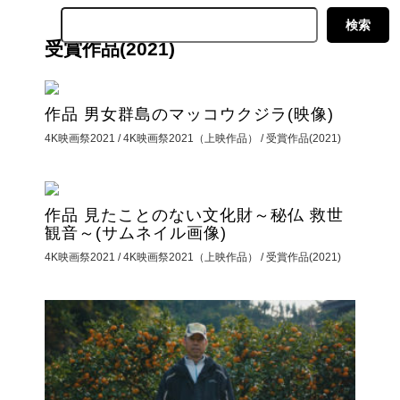
受賞作品(2021)
作品 男女群島のマッコウクジラ(映像)
4K映画祭2021 / 4K映画祭2021（上映作品） / 受賞作品(2021)
作品 見たことのない文化財～秘仏 救世
観音～(サムネイル画像)
4K映画祭2021 / 4K映画祭2021（上映作品） / 受賞作品(2021)