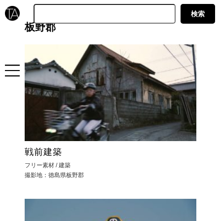
板野郡
戦前建築
フリー素材 / 建築
撮影地：徳島県板野郡