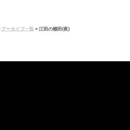
>
アーカイブ一覧
>
江田の棚田(夜)