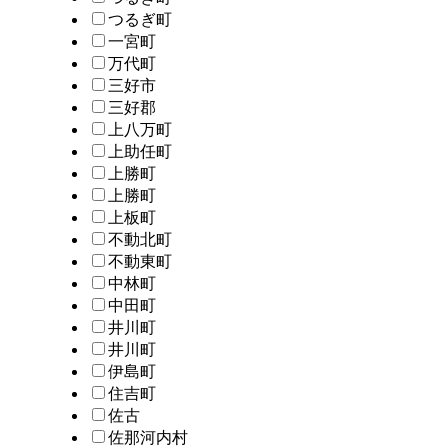
つるぎ町
一宮町
万代町
三好市
三好郡
上八万町
上助任町
上勝町
上勝町
上板町
不動北町
不動東町
中林町
中田町
井川町
井川町
伊島町
住吉町
佐古
佐那河内村