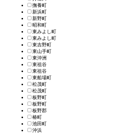
撫養町
新浜町
新野町
昭和町
東みよし町
東みよし町
東吉野町
東山手町
東沖洲
東祖谷
東祖谷
東船場町
松茂町
松茂町
板野町
板野町
板野郡
椿町
池田町
沖浜