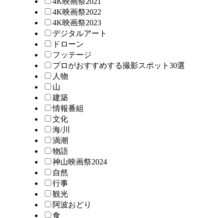
4K映画祭2021
4K映画祭2022
4K映画祭2023
デジタルアート
ドローン
フッテージ
プロがおすすめする撮影スポット30選
人物
山
建築
情報番組
文化
海/川
渦潮
物語
神山映画祭2024
自然
行事
観光
阿波おどり
食