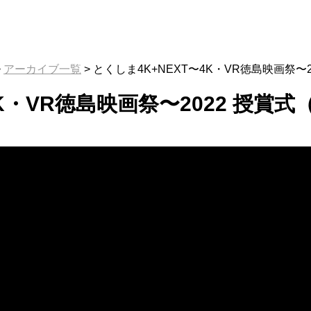
>
アーカイブ一覧
>
とくしま4K+NEXT〜4K・VR徳島映画祭〜
4K・VR徳島映画祭〜2022 授賞