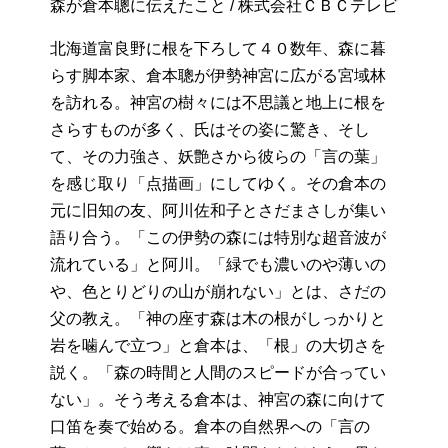
森が倉本聰に伝えたこと / 株式会社ＣＢＣテレビ
北海道富良野に根を下ろして４０数年、森に暮
らす脚本家、倉本聰が伊勢神宮に広がる宮域林
を訪れる。神宮の樹々には不思議と地上に根を
さらすものが多く、氏はその姿に驚き、そし
て、その力強さ、妖艶さから彼らの「言の葉」
を感じ取り「点描画」にしてゆく。その倉本の
元に旧知の友、阿川佐和子とさだまさしが集い
語り合う。「この伊勢の森には特別な超音波が
流れている」と阿川。「緑でも濃いのや薄いの
や、色とりどりの山が崩れない」とは、さだの
父の教え。「神の座す森は木の根がしっかりと
岩を噛んで立つ」と倉本は、「根」の大切さを
説く。「森の時間と人間のスピードが合ってい
ない」。そう考える倉本は、神宮の森に向けて
口笛を奏で始める。倉本の自然界への「言の