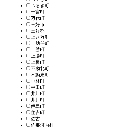
つるぎ町
一宮町
万代町
三好市
三好郡
上八万町
上助任町
上勝町
上勝町
上板町
不動北町
不動東町
中林町
中田町
井川町
井川町
伊島町
住吉町
佐古
佐那河内村