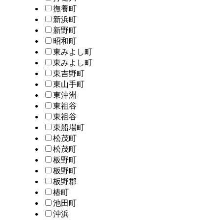
撫養町
新浜町
新野町
昭和町
東みよし町
東みよし町
東吉野町
東山手町
東沖洲
東祖谷
東祖谷
東船場町
松茂町
松茂町
板野町
板野町
板野郡
椿町
池田町
沖浜