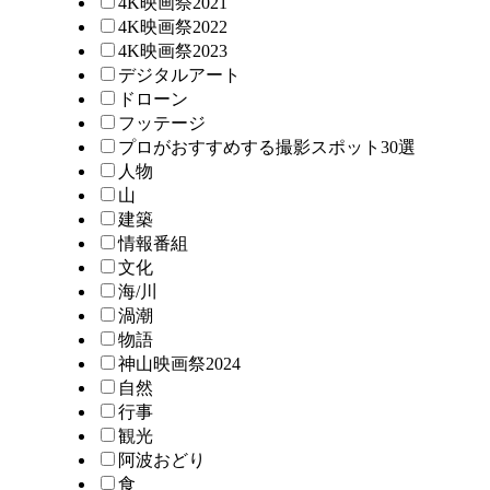
4K映画祭2021
4K映画祭2022
4K映画祭2023
デジタルアート
ドローン
フッテージ
プロがおすすめする撮影スポット30選
人物
山
建築
情報番組
文化
海/川
渦潮
物語
神山映画祭2024
自然
行事
観光
阿波おどり
食