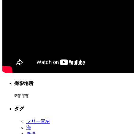
撮影場所
鳴門市
タグ
フリー素材
海
漁港