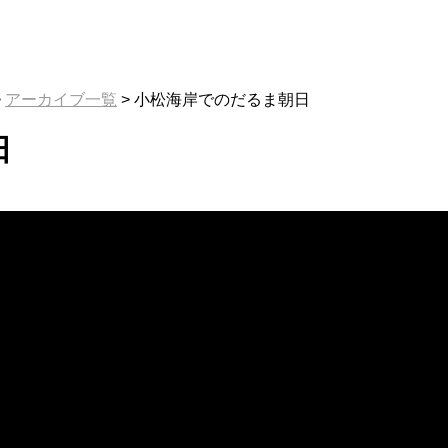
>
アーカイブ一覧
>
小松海岸でのだるま朝日
日